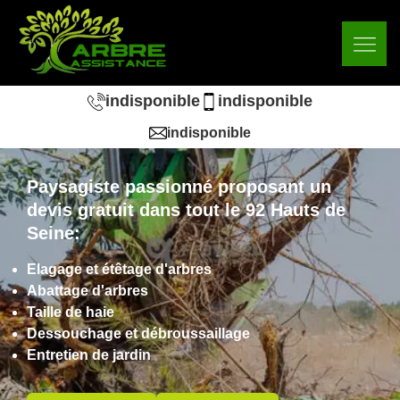
indisponible
indisponible
indisponible
Paysagiste passionné proposant un
devis gratuit dans tout le 92 Hauts de
Seine:
Elagage et étêtage d'arbres
Abattage d'arbres
Taille de haie
Dessouchage et débroussaillage
Entretien de jardin