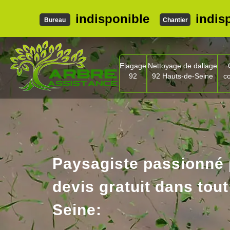
indisponible
indis
Bureau
Chantier
Elagage
Nettoyage de dallage
92
92 Hauts-de-Seine
c
Paysagiste passionné
devis gratuit dans tout
Seine: