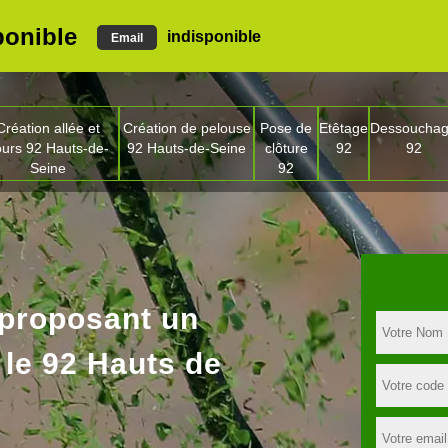
ponible
indisponible
Email
Création allée et
Création de pelouse
Pose de
Etêtage
Dessoucha
ours 92 Hauts-de-
92 Hauts-de-Seine
clôture
92
92
Seine
92
 proposant un
 le 92 Hauts de