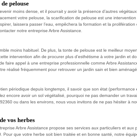
 de pelouse
 devenir moins dense, et il pourrait y avoir la présence d’autres végé
cement votre pelouse, la scarification de pelouse est une intervention 
spirer, laissera passer l’eau, empêchera la formation et la prolifération
ntacter notre entreprise Arbre Assistance.
mble moins habituel. De plus, la tonte de pelouse est le meilleur moye
 cette intervention afin de procurer plus d’esthétisme à votre jardin et d
ux de faire appel à une entreprise professionnelle comme Arbre Assistanc
 être réalisé fréquemment pour retrouver un jardin sain et bien aménagé
ien périodique depuis longtemps, il savoir que son état (performance e
ulez encore avoir un sol végétalisé, pourquoi ne pas demander un travai
 92360 ou dans les environs, nous vous invitons de ne pas hésiter à n
 de vos herbes
treprise Arbre Assistance propose ses services aux particuliers et aux 
 Pour que votre herbe soit bien traitée et en bonne santé, notre équipe