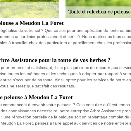
pelouse à Meudon La Foret
végétalisé de votre sol ? Que ce soit pour une opération de tonte ou bie
mes un jardinier professionnel et certifié. Nous maitrisons tous ceux 
bles à travailler chez des particuliers et pareillement chez les profes
rbre Assistance pour la tonte de vos herbes ?
our un résultat satisfaisant, il est plus judicieux de recourir aux ser
rise toutes les méthodes et les techniques à adopter par rapport à vo
eprise s’occuper de sa tonte. Ainsi, optez pour les services de notre 
Vous ne serez que satisfait des résultats.
de pelouse à Meudon La Foret
ommencent à envahir votre pelouse ? Cela veut dire qu’il est temps d
ant des connaissances nécessaire, notre entreprise Arbre Assistance pro
une rénovation partielle de la pelouse soit un replantage complet du ga
e Meudon La Foret, pensez à faire appel aux services de notre entrepri