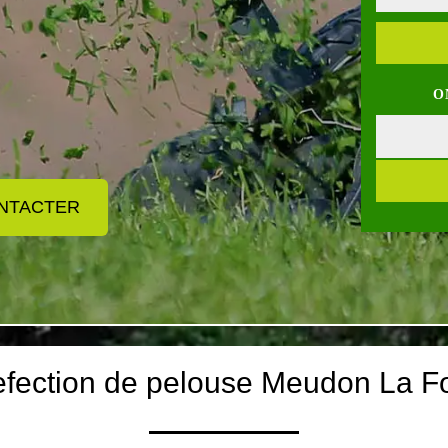
O
NTACTER
refection de pelouse Meudon La F