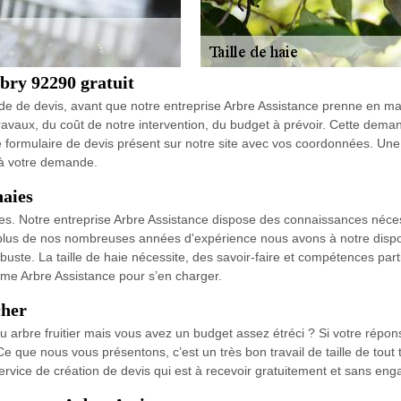
abry 92290 gratuit
e de devis, avant que notre entreprise Arbre Assistance prenne en main
ravaux, du coût de notre intervention, du budget à prévoir. Cette dema
 le formulaire de devis présent sur notre site avec vos coordonnées. Un
e à votre demande.
haies
nues. Notre entreprise Arbre Assistance dispose des connaissances néce
plus de nos nombreuses années d'expérience nous avons à notre disposi
buste. La taille de haie nécessite, des savoir-faire et compétences partic
mme Arbre Assistance pour s’en charger.
cher
 ou arbre fruitier mais vous avez un budget assez étréci ? Si votre ré
que nous vous présentons, c’est un très bon travail de taille de tout 
 service de création de devis qui est à recevoir gratuitement et sans e