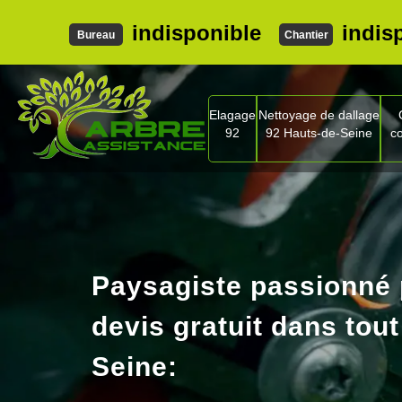
indisponible
indis
Bureau
Chantier
Elagage
Nettoyage de dallage
92
92 Hauts-de-Seine
c
Paysagiste passionné
devis gratuit dans tout
Seine: