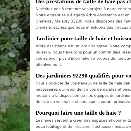
Des prestations de taille de haie pas 
N’hésitez pas à remettre vos projets à notre entrep
Notre entreprise d’élagage Arbre Assistance est en m
Chatenay Malabry 92290. Nous disposons des matéri
clientèle, sachez que nous effectuons des travaux a
Jardinier pour taille de haie et buis
Arbre Assistance est un jardinier agrée. Notre compé
buisson. Nous travaillons pour un contrat déjà rés
voulez avoir plus d’information à propos de nos ou
attentivement.
Des jardiniers 92290 qualifiés pour vo
Pour s’occuper de vos travaux de taille de haie dan
nécessaires qui répondent à vos demandes et besoin
mettons à la disposition de nos équipes de jardinie
densité de vos haies et son aspect seront préservé 
Pourquoi faire une taille de haie ?
Les haies servent à créer des espaces et donner du c
beau feuillage et de floraison. Il est aussi nécessair