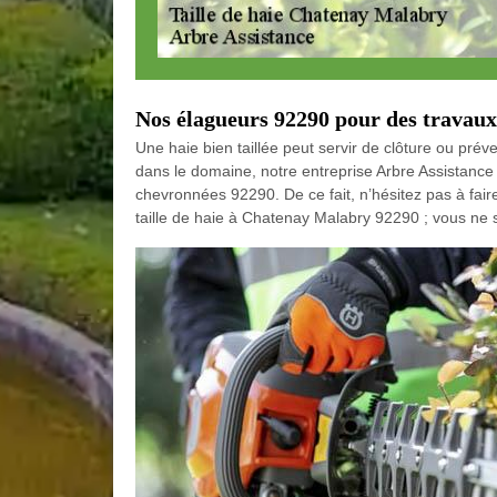
Nos élagueurs 92290 pour des travaux
Une haie bien taillée peut servir de clôture ou pré
dans le domaine, notre entreprise Arbre Assistance 
chevronnées 92290. De ce fait, n’hésitez pas à fair
taille de haie à Chatenay Malabry 92290 ; vous ne se