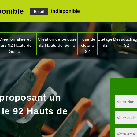
ponible
indisponible
Email
Création allée et
Création de pelouse
Pose de
Etêtage
Dessoucha
ours 92 Hauts-de-
92 Hauts-de-Seine
clôture
92
92
Seine
92
 proposant un
 le 92 Hauts de