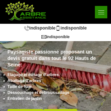
indisponible
indisponible
indisponible
Paysagiste passionné proposant un
devis gratuit dans tout le 92 Hauts de
Seine:
Elagage et étêtage d'arbres
Abattage d'arbres
Taille de haie
Dessouchage et débroussaillage
Entretien de jardin