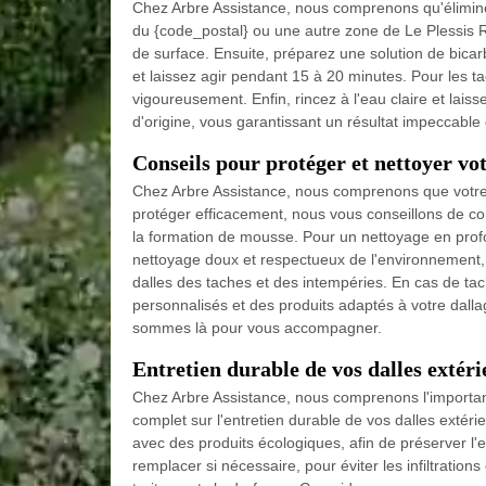
Chez Arbre Assistance, nous comprenons qu'éliminer 
du {code_postal} ou une autre zone de Le Plessis R
de surface. Ensuite, préparez une solution de bica
et laissez agir pendant 15 à 20 minutes. Pour les ta
vigoureusement. Enfin, rincez à l'eau claire et lai
d'origine, vous garantissant un résultat impeccable 
Conseils pour protéger et nettoyer vot
Chez Arbre Assistance, nous comprenons que votre d
protéger efficacement, nous vous conseillons de comm
la formation de mousse. Pour un nettoyage en profo
nettoyage doux et respectueux de l'environnement, 
dalles des taches et des intempéries. En cas de ta
personnalisés et des produits adaptés à votre dallag
sommes là pour vous accompagner.
Entretien durable de vos dalles extéri
Chez Arbre Assistance, nous comprenons l'importanc
complet sur l'entretien durable de vos dalles extéri
avec des produits écologiques, afin de préserver l'e
remplacer si nécessaire, pour éviter les infiltration