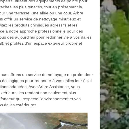
 experts utilisent des équipements de pointe pour
 taches les plus tenaces, tout en préservant la
pour une terrasse, une allée ou une cour, Arbre
s offrir un service de nettoyage minutieux et
tez les produits chimiques agressifs et les
nce à notre approche professionnelle pour des
ous dès aujourd'hui pour redonner vie à vos dalles
}, et profitez d'un espace extérieur propre et
 nous offrons un service de nettoyage en profondeur
s écologiques pour redonner à vos dalles leur éclat
utions adaptées. Avec Arbre Assistance, vous
extérieurs, les rendant non seulement plus
rofondeur qui respecte l’environnement et vos
s dalles extérieures.