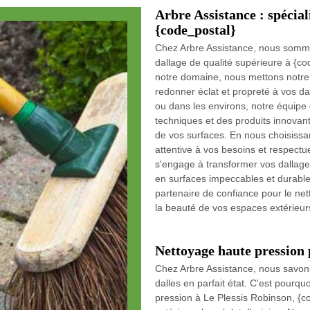
Arbre Assistance : spécial
{code_postal}
Chez Arbre Assistance, nous sommes
dallage de qualité supérieure à {co
notre domaine, nous mettons notre e
redonner éclat et propreté à vos d
ou dans les environs, notre équipe 
techniques et des produits innovant
de vos surfaces. En nous choisissa
attentive à vos besoins et respect
s'engage à transformer vos dallages
en surfaces impeccables et durables
partenaire de confiance pour le ne
la beauté de vos espaces extérieur
Nettoyage haute pression p
Chez Arbre Assistance, nous savons 
dalles en parfait état. C'est pour
pression à Le Plessis Robinson, {c