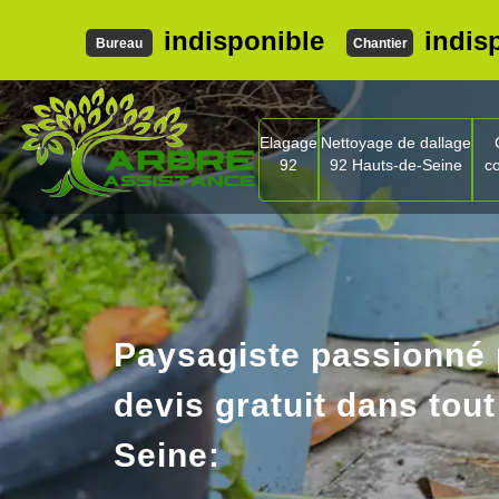
indisponible
indis
Bureau
Chantier
Elagage
Nettoyage de dallage
92
92 Hauts-de-Seine
c
Paysagiste passionné
devis gratuit dans tout
Seine: