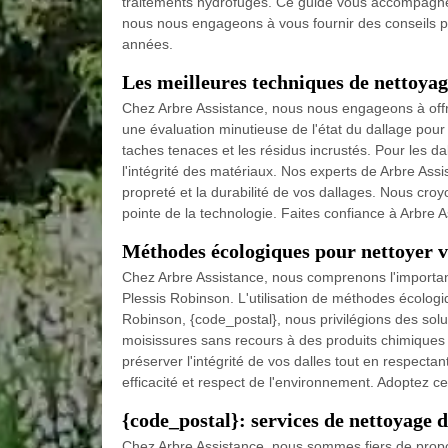
traitements hydrofuges. Ce guide vous accompagne p
nous nous engageons à vous fournir des conseils pr
années.
Les meilleures techniques de nettoyag
Chez Arbre Assistance, nous nous engageons à offr
une évaluation minutieuse de l'état du dallage pour 
taches tenaces et les résidus incrustés. Pour les d
l'intégrité des matériaux. Nos experts de Arbre Ass
propreté et la durabilité de vos dallages. Nous croy
pointe de la technologie. Faites confiance à Arbre 
Méthodes écologiques pour nettoyer v
Chez Arbre Assistance, nous comprenons l'importan
Plessis Robinson. L'utilisation de méthodes écologi
Robinson, {code_postal}, nous privilégions des solu
moisissures sans recours à des produits chimiques
préserver l'intégrité de vos dalles tout en respecta
efficacité et respect de l'environnement. Adoptez c
{code_postal}: services de nettoyage d
Chez Arbre Assistance, nous sommes fiers de propo