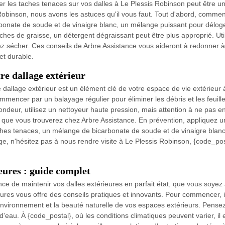
les taches tenaces sur vos dalles à Le Plessis Robinson peut être un v
obinson, nous avons les astuces qu'il vous faut. Tout d'abord, comme
rbonate de soude et de vinaigre blanc, un mélange puissant pour délo
ches de graisse, un détergent dégraissant peut être plus approprié. Util
ssez sécher. Ces conseils de Arbre Assistance vous aideront à redonner à
et durable.
re dallage extérieur
allage extérieur est un élément clé de votre espace de vie extérieur 
encer par un balayage régulier pour éliminer les débris et les feuilles
ndeur, utilisez un nettoyeur haute pression, mais attention à ne pas e
que vous trouverez chez Arbre Assistance. En prévention, appliquez un
ches tenaces, un mélange de bicarbonate de soude et de vinaigre blanc 
e, n'hésitez pas à nous rendre visite à Le Plessis Robinson, {code_post
eures : guide complet
e de maintenir vos dalles extérieures en parfait état, que vous soyez 
eures vous offre des conseils pratiques et innovants. Pour commencer, i
nvironnement et la beauté naturelle de vos espaces extérieurs. Pensez ég
s d'eau. À {code_postal}, où les conditions climatiques peuvent varier, il