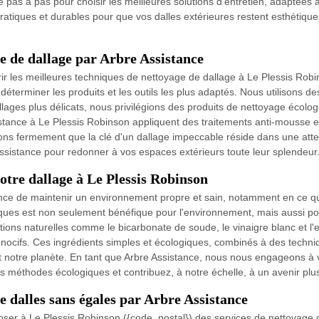
as à pas pour choisir les meilleures solutions d'entretien, adaptées 
atiques et durables pour que vos dalles extérieures restent esthétiqu
e de dallage par Arbre Assistance
ir les meilleures techniques de nettoyage de dallage à Le Plessis Ro
déterminer les produits et les outils les plus adaptés. Nous utilisons d
allages plus délicats, nous privilégions des produits de nettoyage écol
istance à Le Plessis Robinson appliquent des traitements anti-mousse e
ons fermement que la clé d'un dallage impeccable réside dans une attenti
Assistance pour redonner à vos espaces extérieurs toute leur splendeur
otre dallage à Le Plessis Robinson
ce de maintenir un environnement propre et sain, notamment en ce qui
ques est non seulement bénéfique pour l'environnement, mais aussi pour 
tions naturelles comme le bicarbonate de soude, le vinaigre blanc et l'
 nocifs. Ces ingrédients simples et écologiques, combinés à des techn
nt notre planète. En tant que Arbre Assistance, nous nous engageons à v
es méthodes écologiques et contribuez, à notre échelle, à un avenir plu
e dalles sans égales par Arbre Assistance
ser à Le Plessis Robinson ({code_postal}) des services de nettoyage d