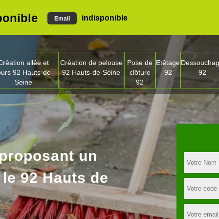
ponible
indisponible
Email
Création allée et
Création de pelouse
Pose de
Etêtage
Dessoucha
ours 92 Hauts-de-
92 Hauts-de-Seine
clôture
92
92
Seine
92
 proposant un
 le 92 Hauts de