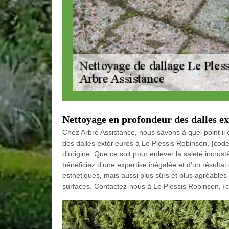
Nettoyage en profondeur des dalles ex
Chez Arbre Assistance, nous savons à quel point il
des dalles extérieures à Le Plessis Robinson, {code
d’origine. Que ce soit pour enlever la saleté incru
bénéficiez d’une expertise inégalée et d’un résulta
esthétiques, mais aussi plus sûrs et plus agréables
surfaces. Contactez-nous à Le Plessis Robinson, {c