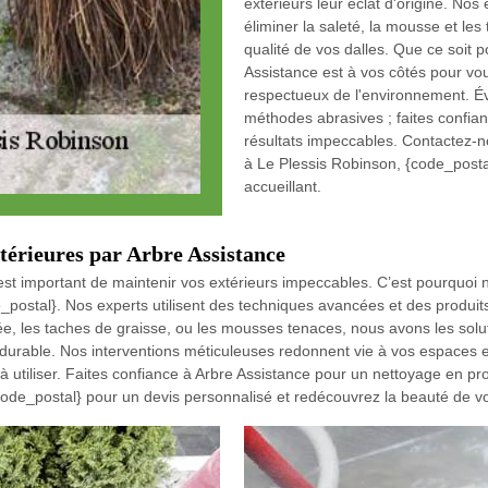
extérieurs leur éclat d'origine. Nos
éliminer la saleté, la mousse et les
qualité de vos dalles. Que ce soit 
Assistance est à vos côtés pour vou
respectueux de l'environnement. Évi
méthodes abrasives ; faites confia
résultats impeccables. Contactez-n
à Le Plessis Robinson, {code_postal
accueillant.
térieures par Arbre Assistance
 est important de maintenir vos extérieurs impeccables. C’est pourquoi
_postal}. Nos experts utilisent des techniques avancées et des produit
stée, les taches de graisse, ou les mousses tenaces, nous avons les sol
t durable. Nos interventions méticuleuses redonnent vie à vos espaces 
 à utiliser. Faites confiance à Arbre Assistance pour un nettoyage en p
ode_postal} pour un devis personnalisé et redécouvrez la beauté de vo