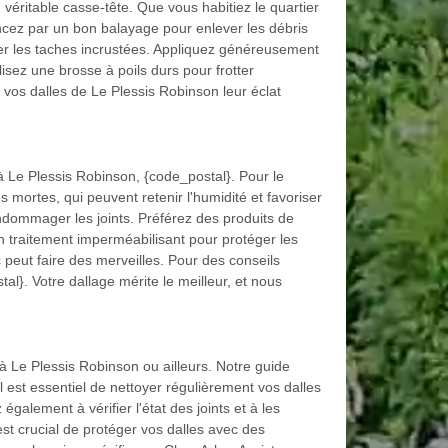
éritable casse-tête. Que vous habitiez le quartier
ncez par un bon balayage pour enlever les débris
ger les taches incrustées. Appliquez généreusement
isez une brosse à poils durs pour frotter
 vos dalles de Le Plessis Robinson leur éclat
à Le Plessis Robinson, {code_postal}. Pour le
 mortes, qui peuvent retenir l'humidité et favoriser
ndommager les joints. Préférez des produits de
 traitement imperméabilisant pour protéger les
peut faire des merveilles. Pour des conseils
al}. Votre dallage mérite le meilleur, et nous
à Le Plessis Robinson ou ailleurs. Notre guide
l est essentiel de nettoyer régulièrement vos dalles
alement à vérifier l'état des joints et à les
 est crucial de protéger vos dalles avec des