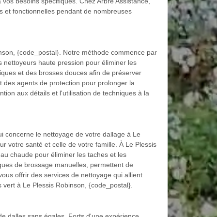
à vos besoins spécifiques. Chez Arbre Assistance,
es et fonctionnelles pendant de nombreuses
binson, {code_postal}. Notre méthode commence par
es nettoyeurs haute pression pour éliminer les
ogiques et des brosses douces afin de préserver
t des agents de protection pour prolonger la
on aux détails et l'utilisation de techniques à la
.
 concerne le nettoyage de votre dallage à Le
votre santé et celle de votre famille. À Le Plessis
eau chaude pour éliminer les taches et les
iques de brossage manuelles, permettent de
ous offrir des services de nettoyage qui allient
s vert à Le Plessis Robinson, {code_postal}.
e dalles sans égales. Forts d'une expérience