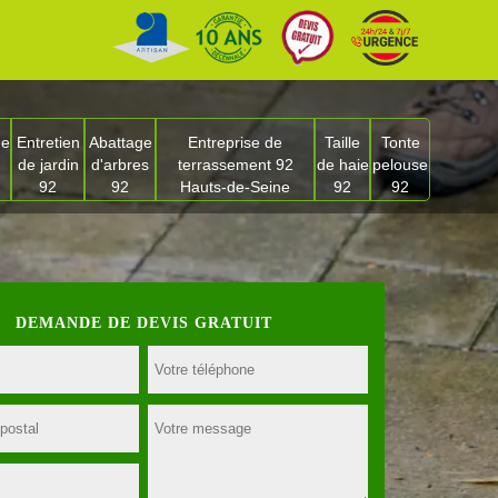
ge
Entretien
Abattage
Entreprise de
Taille
Tonte
de jardin
d'arbres
terrassement 92
de haie
pelouse
92
92
Hauts-de-Seine
92
92
DEMANDE DE DEVIS GRATUIT