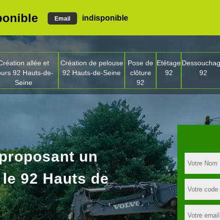
ponible
indisponible
Email
Création allée et
Création de pelouse
Pose de
Etêtage
Dessoucha
ours 92 Hauts-de-
92 Hauts-de-Seine
clôture
92
92
Seine
92
 proposant un
 le 92 Hauts de