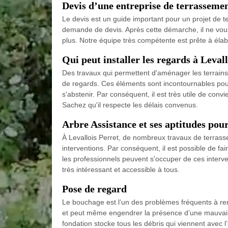
Devis d’une entreprise de terrassement
Le devis est un guide important pour un projet de terr
demande de devis. Après cette démarche, il ne vou
plus. Notre équipe très compétente est prête à élabo
Qui peut installer les regards à Levall
Des travaux qui permettent d'aménager les terrains s
de regards. Ces éléments sont incontournables pour 
s'abstenir. Par conséquent, il est très utile de con
Sachez qu'il respecte les délais convenus.
Arbre Assistance et ses aptitudes pour
À Levallois Perret, de nombreux travaux de terrasse
interventions. Par conséquent, il est possible de f
les professionnels peuvent s'occuper de ces interv
très intéressant et accessible à tous.
Pose de regard
Le bouchage est l’un des problèmes fréquents à ren
et peut même engendrer la présence d’une mauvaise o
fondation stocke tous les débris qui viennent avec l