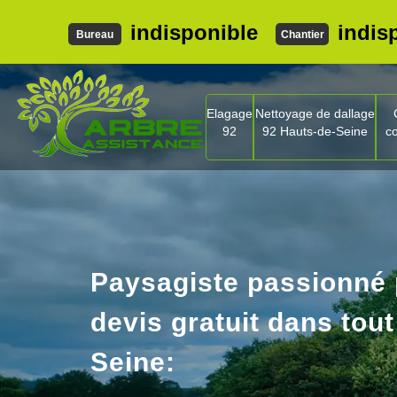
indisponible
indis
Bureau
Chantier
Elagage
Nettoyage de dallage
92
92 Hauts-de-Seine
c
Paysagiste passionné
devis gratuit dans tout
Seine: